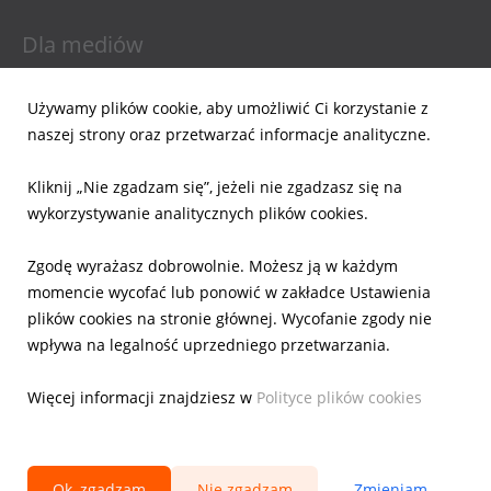
Dla mediów
Informacje prasowe
Używamy plików cookie, aby umożliwić Ci korzystanie z
Materiały do pobrania
naszej strony oraz przetwarzać informacje analityczne.
Powiadomienia email
Kliknij „Nie zgadzam się”, jeżeli nie zgadzasz się na
Dla inwestorów
wykorzystywanie analitycznych plików cookies.
Wyniki Finansowe
Zgodę wyrażasz dobrowolnie. Możesz ją w każdym
Raporty bieżące
momencie wycofać lub ponowić w zakładce Ustawienia
Ład Korporacyjny
plików cookies na stronie głównej. Wycofanie zgody nie
Akcje
wpływa na legalność uprzedniego przetwarzania.
Prezentacje
Kalendarz
Więcej informacji znajdziesz w
Polityce plików cookies
IR Kontakt
Ok, zgadzam
Nie zgadzam
Zmieniam