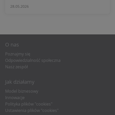
Polaków
28.05.2026
O nas
Poznajmy się
Odpowiedzialność społeczna
Nasz zespół
Jak działamy
Model biznesowy
Innowacje
Polityka plików "cookies"
Ustawienia plików "cookies"