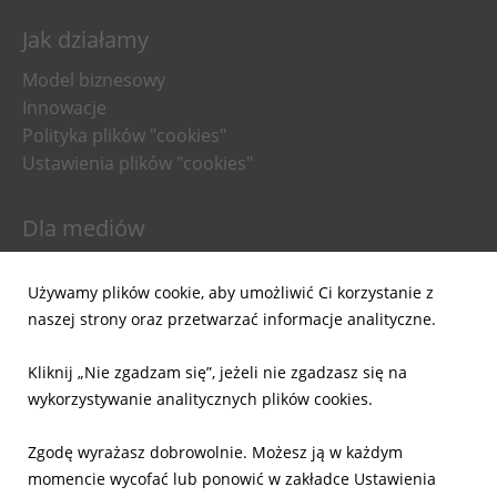
Jak działamy
Model biznesowy
Innowacje
Polityka plików "cookies"
Ustawienia plików "cookies"
Dla mediów
Informacje prasowe
Używamy plików cookie, aby umożliwić Ci korzystanie z
Materiały do pobrania
naszej strony oraz przetwarzać informacje analityczne.
Powiadomienia email
Kliknij „Nie zgadzam się”, jeżeli nie zgadzasz się na
Dla inwestorów
wykorzystywanie analitycznych plików cookies.
Wyniki Finansowe
Zgodę wyrażasz dobrowolnie. Możesz ją w każdym
Raporty bieżące
momencie wycofać lub ponowić w zakładce Ustawienia
Ład Korporacyjny