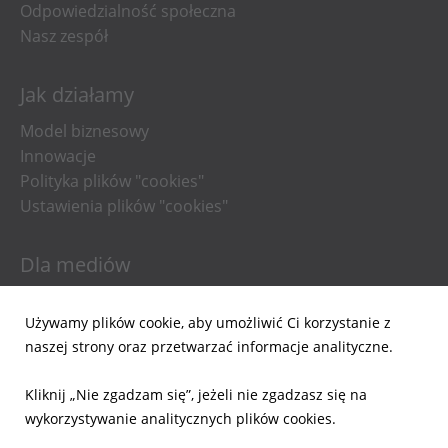
Odpowiedzialność społeczna
Nasz zespół
Jak działamy
Model biznesowy
Innowacje
Polityka plików "cookies"
Ustawienia plików "cookies"
Dla mediów
Informacje prasowe
Używamy plików cookie, aby umożliwić Ci korzystanie z
Materiały do pobrania
naszej strony oraz przetwarzać informacje analityczne.
Powiadomienia email
Kliknij „Nie zgadzam się”, jeżeli nie zgadzasz się na
Dla inwestorów
wykorzystywanie analitycznych plików cookies.
Wyniki Finansowe