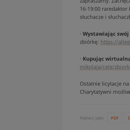
zapraszamy. Zachęca
16-19:00 raredaktor
słuchacze i słuchaczk
·
Wystawiając swój
zbiórkę:
https://alle
·
Kupując wirtualną
mikolaja/cele/zbio
Ostatnie licytacje n
Charytatywni możliw
Pobierz jako
PDF