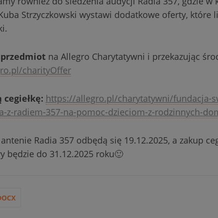
my również do śledzenia audycji Radia 357, gdzie w 
 Kuba Strzyczkowski wystawi dodatkowe oferty, które 
i.
 przedmiot
na Allegro Charytatywni i przekazując śro
gro.pl/charityOffer
 cegiełkę:
https://allegro.pl/charytatywni/fundacja-s
rka-z-radiem-357-na-pomoc-dzieciom-z-rodzinnych-do
a antenie Radia 357 odbędą się 19.12.2025, a zakup ceg
y będzie do 31.12.2025 roku🙂
DOCX