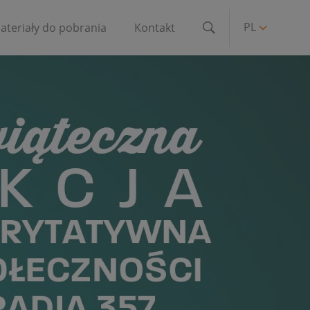
PL
ateriały do pobrania
Kontakt