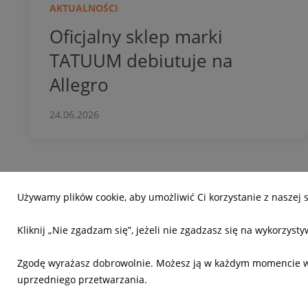
AKTUALNOŚCI
Oficjalny sklep marki
TATUUM debiutuje na
Allegro
24.06.2026
Używamy plików cookie, aby umożliwić Ci korzystanie z naszej 
O nas
Jak dz
Kliknij „Nie zgadzam się”, jeżeli nie zgadzasz się na wykorzyst
Poznajmy się
Model 
Odpowiedzialność społeczna
Innowa
Zgodę wyrażasz dobrowolnie. Możesz ją w każdym momencie wyc
uprzedniego przetwarzania.
Nasz zespół
Polityka
Ustawie