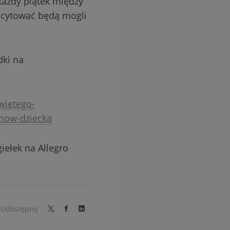
każdy piątek między
licytować będą mogli
dki na
wietego-
mow-dziecka
iełek na Allegro
Udostępnij