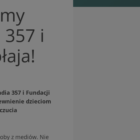
omy
 357 i
łaja!
dia 357 i Fundacji
ewnienie dzieciom
czucia
osoby z mediów. Nie