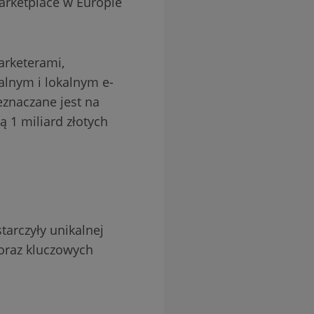
arketplace w Europie
arketerami,
alnym i lokalnym e-
znaczane jest na
ą 1 miliard złotych
starczyły unikalnej
oraz kluczowych