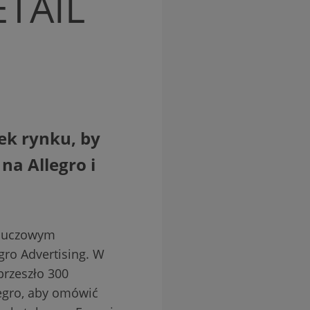
ETAIL
ek rynku, by
na Allegro i
kluczowym
ro Advertising. W
przeszło 300
egro, aby omówić