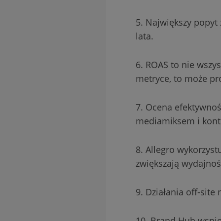
5. Największy popyt 
lata.
6. ROAS to nie wszys
metryce, to może pro
7. Ocena efektywnoś
mediamiksem i kont
8. Allegro wykorzys
zwiększają wydajnoś
9. Działania off-sit
10. Brand Hub wspier