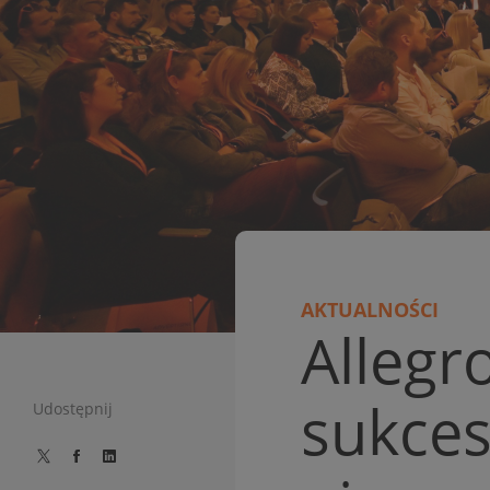
AKTUALNOŚCI
Allegr
sukce
Udostępnij