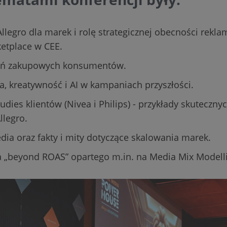
Allegro dla marek i rolę strategicznej obecności rek
etplace w CEE.
ań zakupowych konsumentów.
ia, kreatywność i AI w kampaniach przyszłości.
udies klientów (Nivea i Philips) - przykłady skuteczny
legro.
dia oraz fakty i mity dotyczące skalowania marek.
a „beyond ROAS” opartego m.in. na Media Mix Modell