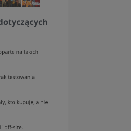
 dotyczących
oparte na takich
rak testowania
y, kto kupuje, a nie
off-site.