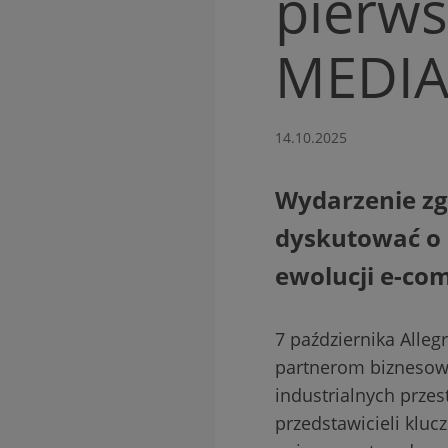
pierws
MEDI
14.10.2025
Wydarzenie zgr
dyskutować o p
ewolucji e-co
7 października Alle
partnerom biznesow
industrialnych przes
przedstawicieli klu