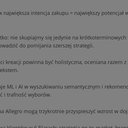
x największa intencja zakupu = największy potencjał w
tko: nie skupiajmy się jedynie na krótkoterminowych 
wadzić do pomijania szerszej strategii.
ci kreacji powinna być holistyczna, oceniana razem z
ekstem.
tuje ML i AI w wyszukiwaniu semantycznym i rekomend
ć i trafność wyborów.
e na Allegro mogą trzykrotnie przyspieszyć wzrost w doj
a klientów w 6 filarach: strategia go-to-market, bran