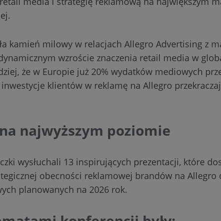
retail media i strategię reklamową na największym m
ej.
ła kamień milowy w relacjach Allegro Advertising z m
 dynamicznym wzroście znaczenia retail media w glob
iej, że w Europie już 20% wydatków mediowych prze
 inwestycje klientów w reklamę na Allegro przekraczaj
na najwyższym poziomie
czki wysłuchali 13 inspirujących prezentacji, które do
ategicznej obecności reklamowej brandów na Allegro 
wych planowanych na 2026 rok.
matami konferencji były: