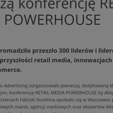
zą konferencję R
A POWERHOUSE
omadziło przeszło 300 liderów i lider
rzyszłości retail media, innowacjach 
mmerce.
gro Advertising zorganizowało pierwszą, dedykowaną 
ym, konferencję RETAIL MEDIA POWERHOUSE by Alleg
trzeniach Fabryki Norblina spotkało się w Warszawie 
czowych marek, agencji mediowych oraz ekspertów All