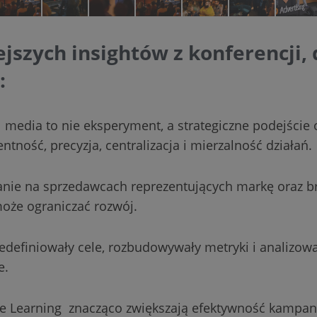
jszych insightów z konferencji,
:
il media to nie eksperyment, a strategiczne podejście 
entność, precyzja, centralizacja i mierzalność działań.
nie na sprzedawcach reprezentujących markę oraz b
oże ograniczać rozwój.
redefiniowały cele, rozbudowywały metryki i analizował
e.
e Learning znacząco zwiększają efektywność kampanii 