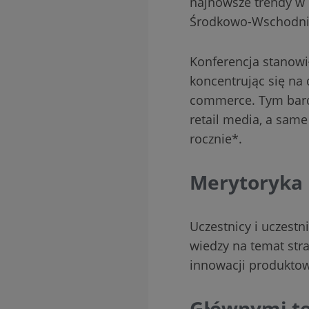
najnowsze trendy w 
Środkowo-Wschodni
Konferencja stanowi
koncentrując się na
commerce. Tym bardz
retail media, a same
rocznie*.
Merytoryka 
Uczestnicy i uczestni
wiedzy na temat str
innowacji produkto
Głównymi te