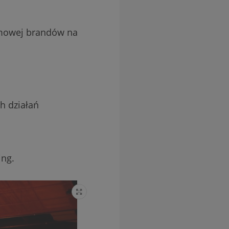
lamowej brandów na
ch działań
ing.