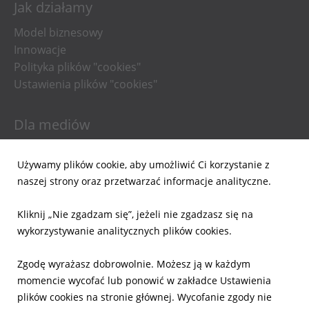
Jak działamy
Model biznesowy
Innowacje
Polityka plików "cookies"
Ustawienia plików "cookies"
Dla mediów
Informacje prasowe
Używamy plików cookie, aby umożliwić Ci korzystanie z
Materiały do pobrania
naszej strony oraz przetwarzać informacje analityczne.
Powiadomienia email
Kliknij „Nie zgadzam się”, jeżeli nie zgadzasz się na
Dla inwestorów
wykorzystywanie analitycznych plików cookies.
Wyniki Finansowe
Zgodę wyrażasz dobrowolnie. Możesz ją w każdym
Raporty bieżące
momencie wycofać lub ponowić w zakładce Ustawienia
Ład Korporacyjny
plików cookies na stronie głównej. Wycofanie zgody nie
Akcje