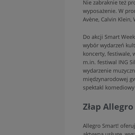
Nie zabraknie też p
wyposażenie. W prom
Avène, Calvin Klein,
Do akcji Smart Weeks
wybór wydarzeń kult
koncerty, festiwale,
m.in. festiwal ING S
wydarzenie muzyczne
międzynarodowej gwi
spektakl komediowy 
Złap Allegro 
Allegro Smart! ofer
aktywną usługę, wys