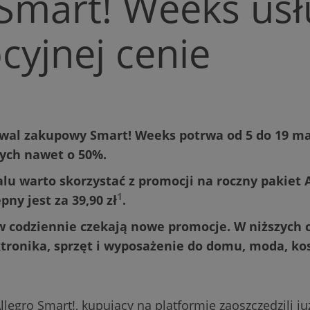
 Smart! Weeks us
yjnej cenie
wal zakupowy Smart! Weeks potrwa od 5 do 19 maj
ych nawet o 50%.
alu warto skorzystać z promocji na roczny pakiet A
1
pny jest za 39,90 zł
.
 codziennie czekają nowe promocje. W niższych 
ktronika, sprzęt i wyposażenie do domu, moda, ko
legro Smart!, kupujący na platformie zaoszczędzili ju