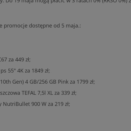
y. Do 19 maja mogą płacić w 3 ratach 0% (RRSO 0%) z
e promocje dostępne od 5 maja.:
67 za 449 zł;
ips 55" 4K za 1849 zł;
(10th Gen) 4 GB/256 GB Pink za 1799 zł;
szczowa TEFAL 7,5l XL za 339 zł;
 NutriBullet 900 W za 219 zł;