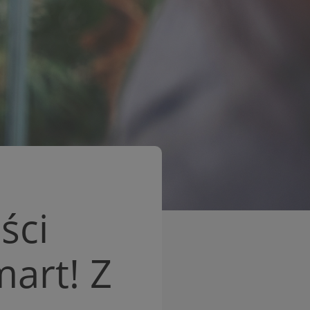
ści
mart! Z