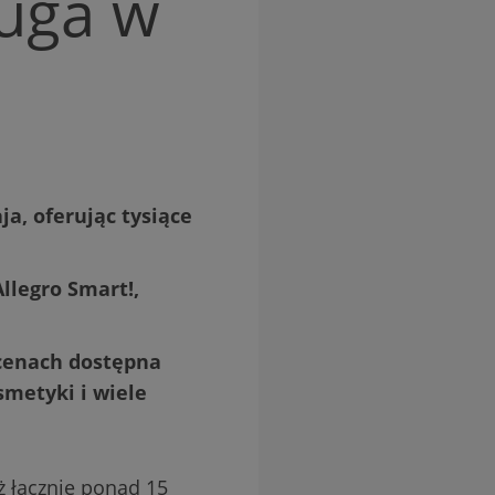
ługa w
a, oferując tysiące
llegro Smart!,
cenach dostępna
smetyki i wiele
ż łącznie ponad 15