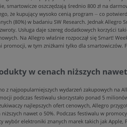
nie, smartowicze oszczędzają średnio 800 zł na darm
ego, że kupujący wysoko cenią program ⏤ co potwie
nych (80%) w badaniu SW Research. Jednak Allegro Sm
 zwroty. Usługa daje szereg dodatkowych korzyści tak
nowych. Na Allegro właśnie rozpoczął się Smart! Week
i promocji, w tym zniżkami tylko dla smartowiczów. 
dukty w cenach niższych nawet
no z najpopularniejszych wydarzeń zakupowych na All
mocji podczas festiwalu skorzystało ponad 5 milion
zukiwaczy najlepszych ofert cenowych, Allegro przygo
niższych nawet o 50%. Podczas festiwalu w promocy
 wybór elektroniki znanych marek takich jak Apple, Ph