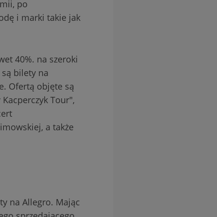
mii, po
ę i marki takie jak
awet 40%. na szeroki
są bilety na
e. Ofertą objęte są
y Kacperczyk Tour",
ert
imowskiej, a także
y na Allegro. Mając
nego sprzedającego