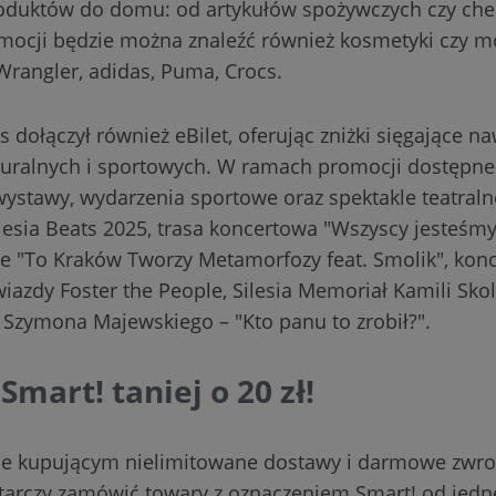
roduktów do domu: od artykułów spożywczych czy che
ocji będzie można znaleźć również kosmetyki czy mod
 Wrangler, adidas, Puma, Crocs.
 dołączył również eBilet, oferując zniżki sięgające n
uralnych i sportowych. W ramach promocji dostępne 
 wystawy, wydarzenia sportowe oraz spektakle teatraln
ilesia Beats 2025, trasa koncertowa "Wszyscy jesteśm
 "To Kraków Tworzy Metamorfozy feat. Smolik", konc
azdy Foster the People, Silesia Memoriał Kamili Skol
Szymona Majewskiego – "Kto panu to zrobił?".
Smart! taniej o 20 zł!
uje kupującym nielimitowane dostawy i darmowe zwrot
tarczy zamówić towary z oznaczeniem Smart! od jed