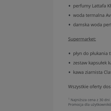
perfumy Lattafa K
woda termalna Avè
damska woda perfu
Supermarket:
płyn do płukania tk
zestaw kapsułek k
kawa ziarnista Cla
Wszystkie oferty do
1
Najniższa cena z 30 dni 
Promocja dla użytkowników