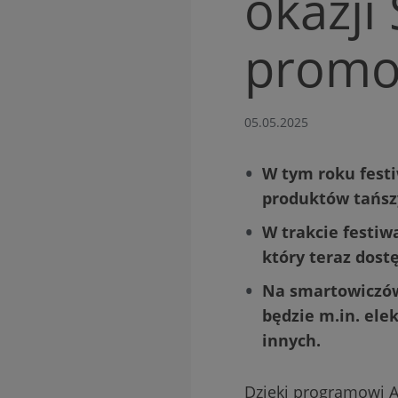
okazji
promoc
05.05.2025
W tym roku festi
produktów tańsz
W trakcie festiw
który teraz dostę
Na smartowiczów
będzie m.in. ele
innych.
Dzięki programowi Al