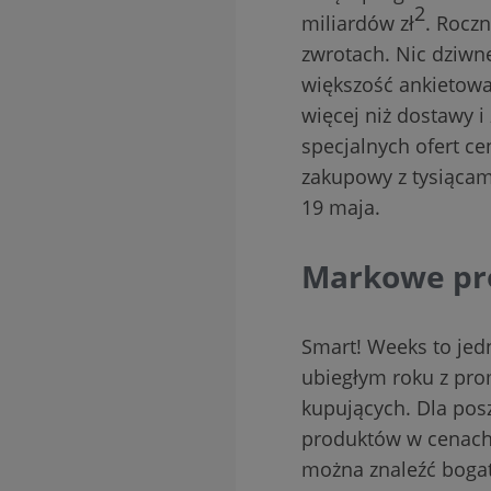
2
miliardów zł
. Rocz
zwrotach. Nic dziwn
większość ankietowa
więcej niż dostawy i
specjalnych ofert ce
zakupowy z tysiącam
19 maja.
Markowe pro
Smart! Weeks to jed
ubiegłym roku z pro
kupujących. Dla pos
produktów w cenach 
można znaleźć bogaty