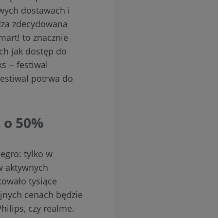
owych dostawach i
rdza zdecydowana
art! to znacznie
ich jak dostęp do
s ⏤ festiwal
Festiwal potrwa do
 o 50%
egro: tylko w
ów aktywnych
towało tysiące
jnych cenach będzie
ilips, czy realme.