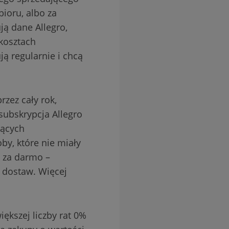
ioru, albo za
ją dane Allegro,
 kosztach
ą regularnie i chcą
rzez cały rok,
subskrypcja Allegro
jących
y, które nie miały
e za darmo –
 dostaw. Więcej
ększej liczby rat 0%