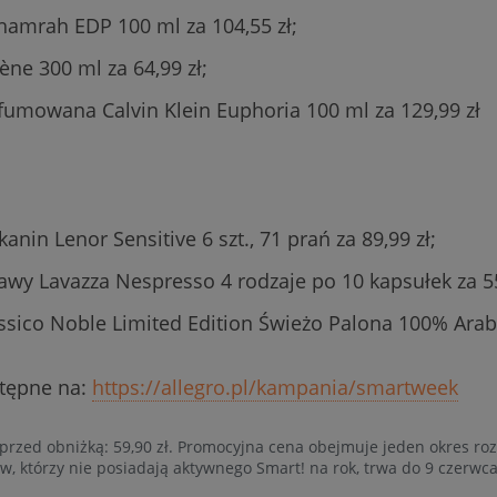
hamrah EDP 100 ml za 104,55 zł;
ne 300 ml za 64,99 zł;
mowana Calvin Klein Euphoria 100 ml za 129,99 zł
anin Lenor Sensitive 6 szt., 71 prań za 89,99 zł;
awy Lavazza Nespresso 4 rodzaje po 10 kapsułek za 55
ssico Noble Limited Edition Świeżo Palona 100% Arabic
stępne na:
https://allegro.pl/kampania/smartweek
przed obniżką: 59,90 zł. Promocyjna cena obejmuje jeden okres rozl
, którzy nie posiadają aktywnego Smart! na rok, trwa do 9 czerwca