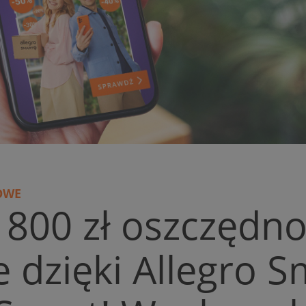
OWE
800 zł oszczędno
e dzięki Allegro S