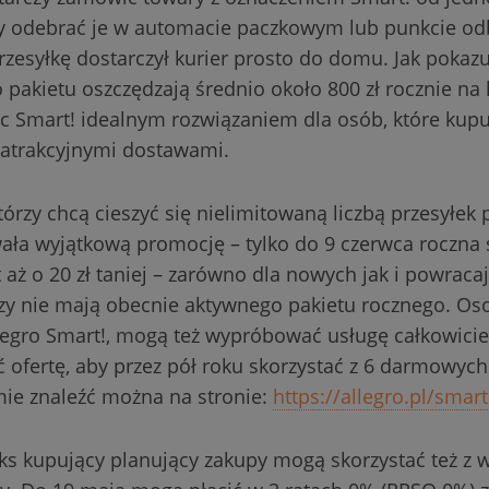
y odebrać je w automacie paczkowym lub punkcie odb
zesyłkę dostarczył kurier prosto do domu. Jak pokazu
pakietu oszczędzają średnio około 800 zł rocznie na
ąc Smart! idealnym rozwiązaniem dla osób, które kupuj
i atrakcyjnymi dostawami.
órzy chcą cieszyć się nielimitowaną liczbą przesyłek p
ała wyjątkową promocję – tylko do 9 czerwca roczna 
 aż o 20 zł taniej – zarówno dla nowych jak i powraca
zy nie mają obecnie aktywnego pakietu rocznego. Osob
llegro Smart!, mogą też wypróbować usługę całkowici
 ofertę, aby przez pół roku skorzystać z 6 darmowych
mie znaleźć można na stronie:
https://allegro.pl/smart
s kupujący planujący zakupy mogą skorzystać też z wi