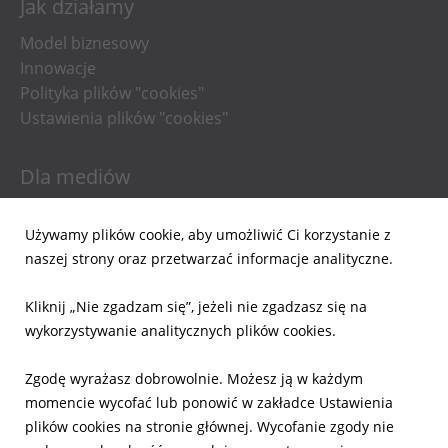
Jak działamy
Model biznesowy
Innowacje
Polityka plików "cookies"
Ustawienia plików "cookies"
Dla mediów
Informacje prasowe
Używamy plików cookie, aby umożliwić Ci korzystanie z
Materiały do pobrania
naszej strony oraz przetwarzać informacje analityczne.
Powiadomienia email
Kliknij „Nie zgadzam się”, jeżeli nie zgadzasz się na
Dla inwestorów
wykorzystywanie analitycznych plików cookies.
Wyniki Finansowe
Zgodę wyrażasz dobrowolnie. Możesz ją w każdym
Raporty bieżące
momencie wycofać lub ponowić w zakładce Ustawienia
Ład Korporacyjny
plików cookies na stronie głównej. Wycofanie zgody nie
Akcje