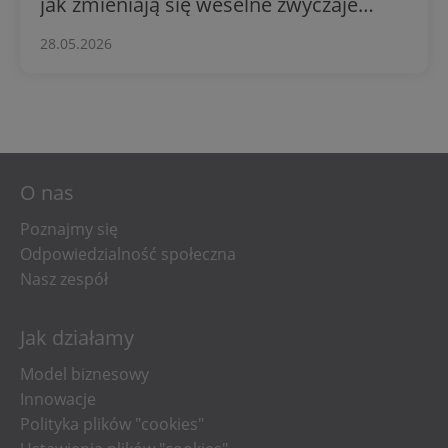
jak zmieniają się weselne zwyczaje
Polaków
28.05.2026
O nas
Poznajmy się
Odpowiedzialność społeczna
Nasz zespół
Jak działamy
Model biznesowy
Innowacje
Polityka plików "cookies"