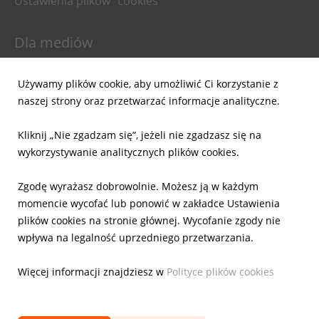
Ustawienia plików "cookies"
Dla mediów
Informacje prasowe
Używamy plików cookie, aby umożliwić Ci korzystanie z
Materiały do pobrania
naszej strony oraz przetwarzać informacje analityczne.
Powiadomienia email
Kliknij „Nie zgadzam się”, jeżeli nie zgadzasz się na
Dla inwestorów
wykorzystywanie analitycznych plików cookies.
Wyniki Finansowe
Zgodę wyrażasz dobrowolnie. Możesz ją w każdym
Raporty bieżące
momencie wycofać lub ponowić w zakładce Ustawienia
Ład Korporacyjny
plików cookies na stronie głównej. Wycofanie zgody nie
Akcje
wpływa na legalność uprzedniego przetwarzania.
Prezentacje
Kalendarz
Więcej informacji znajdziesz w
Polityce plików cookies
IR Kontakt