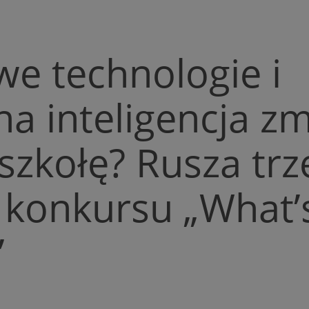
we technologie i
na inteligencja z
szkołę? Rusza trz
 konkursu „What’
”