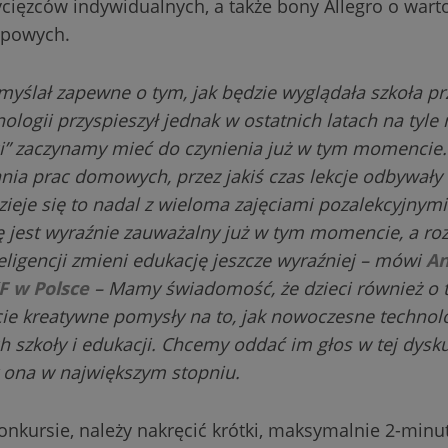
ycięzców indywidualnych, a także bony Allegro o warto
upowych.
 myślał zapewne o tym, jak będzie wyglądała szkoła prz
nologii przyspieszył jednak w ostatnich latach na tyle
i” zaczynamy mieć do czynienia już w tym momencie. 
nia prac domowych, przez jakiś czas lekcje odbywały 
 dzieje się to nadal z wieloma zajęciami pozalekcyjny
łę jest wyraźnie zauważalny już w tym momencie, a ro
eligencji zmieni edukację jeszcze wyraźniej – mówi
An
F w Polsce
– Mamy świadomość, że dzieci również o 
e kreatywne pomysły na to, jak nowoczesne technol
ch szkoły i edukacji. Chcemy oddać im głos w tej dysk
y ona w największym stopniu.
onkursie, należy nakręcić krótki, maksymalnie 2-min