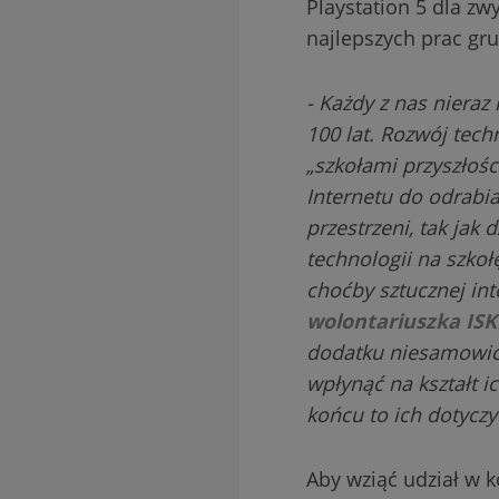
Playstation 5 dla zw
najlepszych prac gr
- Każdy z nas nieraz
100 lat. Rozwój tech
„szkołami przyszłośc
Internetu do odrabia
przestrzeni, tak jak
technologii na szko
choćby sztucznej int
wolontariuszka ISK
dodatku niesamowici
wpłynąć na kształt i
końcu to ich dotycz
Aby wziąć udział w k