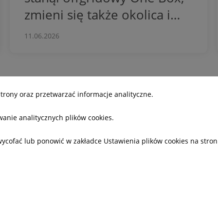
zmieni się także okolica i
pojawi nowy krasnal
11.06.2026
strony oraz przetwarzać informacje analityczne.
iałamy
Dla mediów
ywanie analitycznych plików cookies.
biznesowy
Informacje prasowe
cje
Materiały do pobrania
ofać lub ponowić w zakładce Ustawienia plików cookies na stroni
 plików "cookies"
Powiadomienia email
nia plików "cookies"