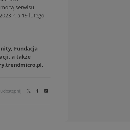
pomocą serwisu
023 r. a 19 lutego
nity, Fundacja
cji, a także
y.trendmicro.pl.
Udostępnij