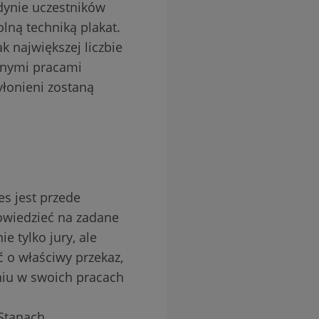
dynie uczestników
ną techniką plakat.
 największej liczbie
innymi pracami
yłonieni zostaną
es jest przede
owiedzieć na zadane
e tylko jury, ale
 o właściwy przekaz,
niu w swoich pracach
 Stanach