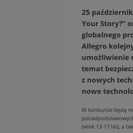
25 październik
Your Story?” 
globalnego pro
Allegro kolejn
umożliwienie 
temat bezpiecz
z nowych tech
nowe technolog
W konkursie będą m
ponadpodstawowych w 
(wiek 13-17 lat), a t