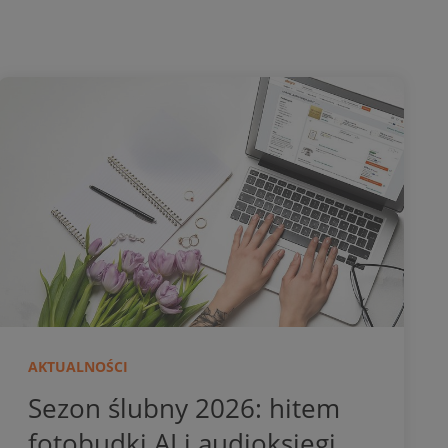
AKTUALNOŚCI
Sezon ślubny 2026: hitem
fotobudki AI i audioksięgi