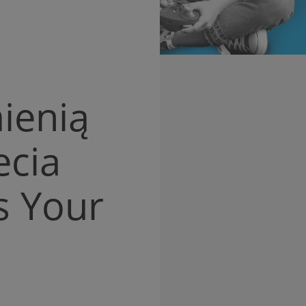
mienią
ecia
s Your