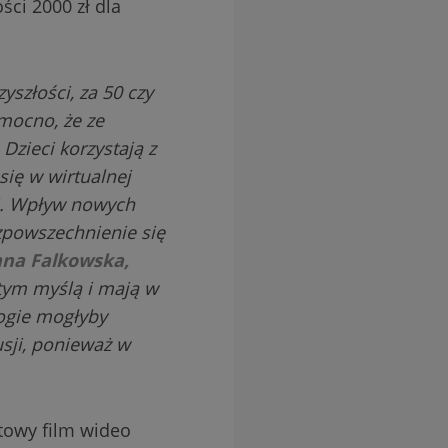
ści 2000 zł dla
yszłości, za 50 czy
 mocno, że ze
Dzieci korzystają z
się w wirtualnej
mi. Wpływ nowych
zpowszechnienie się
na Falkowska,
tym myślą i mają w
ogie mogłyby
usji, ponieważ w
utowy film wideo