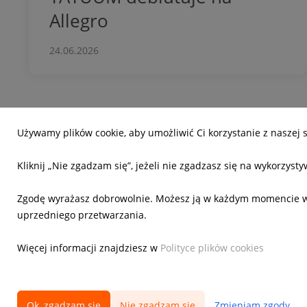
Allegro
24.06.2026
Używamy plików cookie, aby umożliwić Ci korzystanie z naszej 
O nas
Jak dz
Kliknij „Nie zgadzam się”, jeżeli nie zgadzasz się na wykorzyst
Poznajmy się
Model 
Odpowiedzialność społeczna
Innowa
Zgodę wyrażasz dobrowolnie. Możesz ją w każdym momencie wyc
uprzedniego przetwarzania.
Nasz zespół
Polityka
Ustawie
Więcej informacji znajdziesz w
Polityce plików cookies
Ok, zgadzam się
Nie zgadzam się
Zmieniam zgody