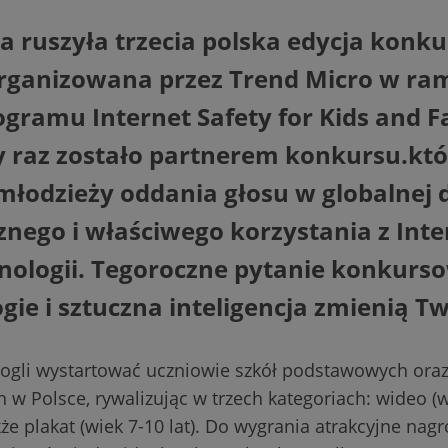
a ruszyła trzecia polska edycja konk
organizowana przez Trend Micro w ra
gramu Internet Safety for Kids and Fam
y raz zostało partnerem konkursu.któ
młodzieży oddania głosu w globalnej 
nego i właściwego korzystania z Inte
nologii. Tegoroczne pytanie konkurso
ie i sztuczna inteligencja zmienią T
ogli wystartować uczniowie szkół podstawowych ora
Polsce, rywalizując w trzech kategoriach: wideo (wi
akże plakat (wiek 7-10 lat). Do wygrania atrakcyjne nag