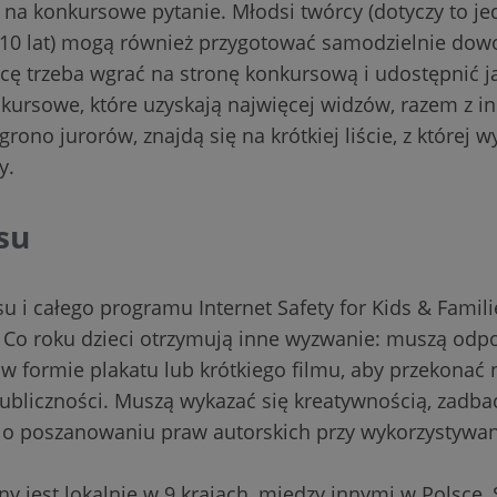
na konkursowe pytanie. Młodsi twórcy (dotyczy to je
10 lat) mogą również przygotować samodzielnie dowol
ę trzeba wgrać na stronę konkursową i udostępnić jak
nkursowe, które uzyskają najwięcej widzów, razem z 
rono jurorów, znajdą się na krótkiej liście, z której w
y.
su
 i całego programu Internet Safety for Kids & Famili
 Co roku dzieci otrzymują inne wyzwanie: muszą odp
 formie plakatu lub krótkiego filmu, aby przekonać ni
ubliczności. Muszą wykazać się kreatywnością, zadbać
 o poszanowaniu praw autorskich przy wykorzystywa
 jest lokalnie w 9 krajach, między innymi w Polsce,