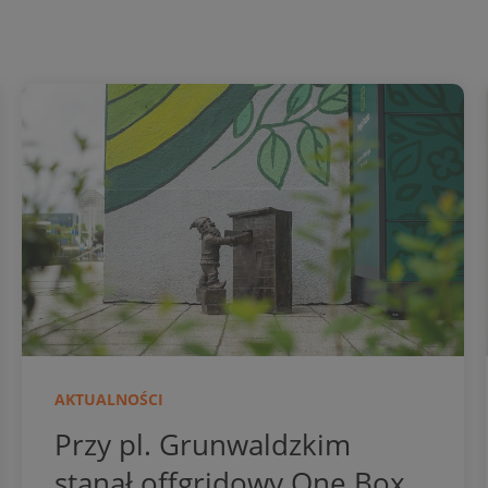
AKTUALNOŚCI
Przy pl. Grunwaldzkim
stanął offgridowy One Box,