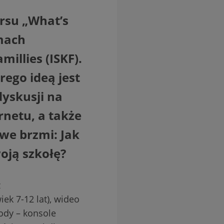
ursu „What’s
mach
illies (ISKF).
rego ideą jest
dyskusji na
rnetu, a także
we brzmi: Jak
woją szkołę?
z
ek 7-12 lat), wideo
rody – konsole