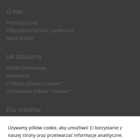
O nas
Poznajmy się
Odpowiedzialność społeczna
Nasz zespół
Jak działamy
Model biznesowy
Innowacje
Polityka plików "cookies"
Ustawienia plików "cookies"
Dla mediów
Informacje prasowe
Używamy plików cookie, aby umożliwić Ci korzystanie z
Materiały do pobrania
naszej strony oraz przetwarzać informacje analityczne.
Powiadomienia email