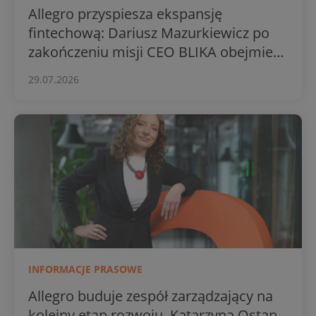
Allegro przyspiesza ekspansję
fintechową: Dariusz Mazurkiewicz po
zakończeniu misji CEO BLIKA obejmie
stery Usług Finansowych grupy
29.07.2026
INFORMACJE PRASOWE
Allegro buduje zespół zarządzający na
kolejny etap rozwoju. Katarzyna Ostap-