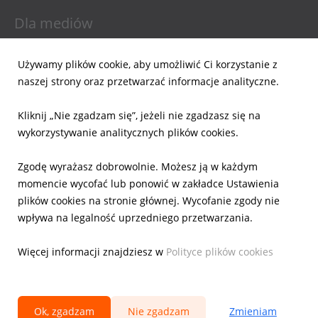
Dla mediów
Informacje prasowe
Używamy plików cookie, aby umożliwić Ci korzystanie z
Materiały do pobrania
naszej strony oraz przetwarzać informacje analityczne.
Powiadomienia email
Kliknij „Nie zgadzam się”, jeżeli nie zgadzasz się na
Dla inwestorów
wykorzystywanie analitycznych plików cookies.
Wyniki Finansowe
Zgodę wyrażasz dobrowolnie. Możesz ją w każdym
Raporty bieżące
momencie wycofać lub ponowić w zakładce Ustawienia
Ład Korporacyjny
plików cookies na stronie głównej. Wycofanie zgody nie
Akcje
wpływa na legalność uprzedniego przetwarzania.
Prezentacje
Kalendarz
Więcej informacji znajdziesz w
Polityce plików cookies
IR Kontakt
Ok, zgadzam
Nie zgadzam
Zmieniam