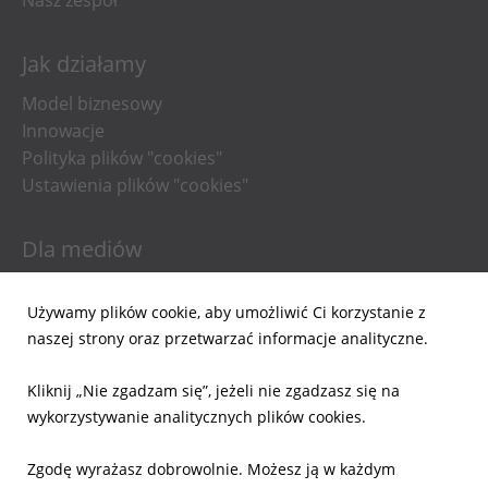
Nasz zespół
Jak działamy
Model biznesowy
Innowacje
Polityka plików "cookies"
Ustawienia plików "cookies"
Dla mediów
Informacje prasowe
Używamy plików cookie, aby umożliwić Ci korzystanie z
Materiały do pobrania
naszej strony oraz przetwarzać informacje analityczne.
Powiadomienia email
Kliknij „Nie zgadzam się”, jeżeli nie zgadzasz się na
Dla inwestorów
wykorzystywanie analitycznych plików cookies.
Wyniki Finansowe
Zgodę wyrażasz dobrowolnie. Możesz ją w każdym
Raporty bieżące