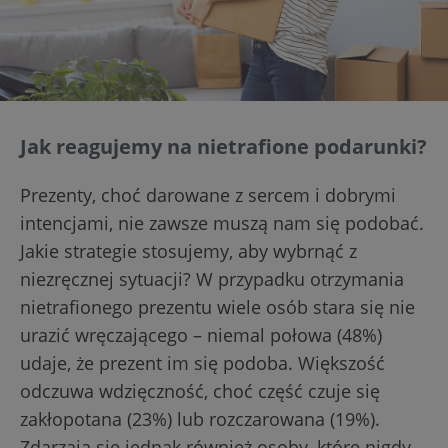
Jak reagujemy na nietrafione podarunki?
Prezenty, choć darowane z sercem i dobrymi
intencjami, nie zawsze muszą nam się podobać.
Jakie strategie stosujemy, aby wybrnąć z
niezręcznej sytuacji? W przypadku otrzymania
nietrafionego prezentu wiele osób stara się nie
urazić wręczającego – niemal połowa (48%)
udaje, że prezent im się podoba. Większość
odczuwa wdzięczność, choć część czuje się
zakłopotana (23%) lub rozczarowana (19%).
Zdarzają się jednak również osoby, które nigdy