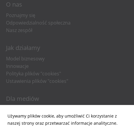
O nas
Poznajmy się
Odpowiedzialność społeczna
Nasz zespół
Jak działamy
Model biznesowy
Innowacje
Polityka plików "cookies"
Ustawienia plików "cookies"
Dla mediów
Informacje prasowe
Używamy plików cookie, aby umożliwić Ci korzystanie z
Materiały do pobrania
naszej strony oraz przetwarzać informacje analityczne.
Powiadomienia email