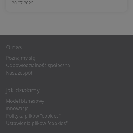
20.07.2026
O nas
Poznajmy się
Odpowiedzialność społeczna
Nasz zespół
Jak działamy
Model biznesowy
Innowacje
Polityka plików "cookies"
Ustawienia plików "cookies"