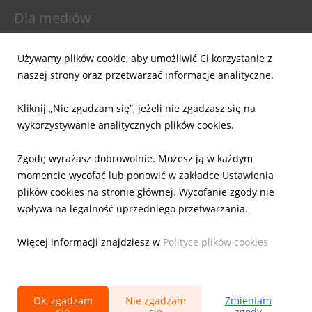
Dla mediów
Informacje prasowe
Używamy plików cookie, aby umożliwić Ci korzystanie z
Materiały do pobrania
naszej strony oraz przetwarzać informacje analityczne.
Powiadomienia email
Kliknij „Nie zgadzam się”, jeżeli nie zgadzasz się na
Dla inwestorów
wykorzystywanie analitycznych plików cookies.
Wyniki Finansowe
Zgodę wyrażasz dobrowolnie. Możesz ją w każdym
Raporty bieżące
momencie wycofać lub ponowić w zakładce Ustawienia
Ład Korporacyjny
plików cookies na stronie głównej. Wycofanie zgody nie
Akcje
wpływa na legalność uprzedniego przetwarzania.
Prezentacje
Kalendarz
Więcej informacji znajdziesz w
Polityce plików cookies
IR Kontakt
Ok, zgadzam
Nie zgadzam
Zmieniam
się
się
zgody