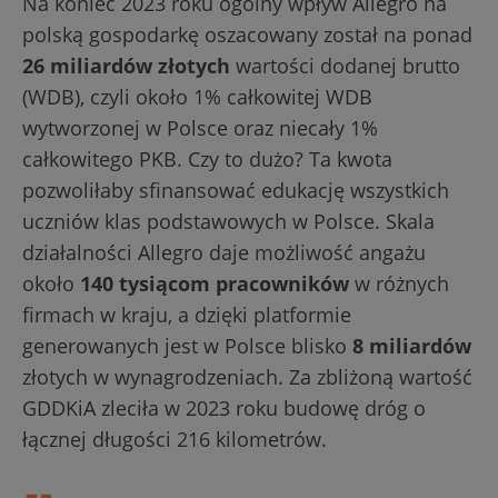
Na koniec 2023 roku ogólny wpływ Allegro na
polską gospodarkę oszacowany został na ponad
26 miliardów złotych
wartości dodanej brutto
(WDB), czyli około 1% całkowitej WDB
wytworzonej w Polsce oraz niecały 1%
całkowitego PKB. Czy to dużo? Ta kwota
pozwoliłaby sfinansować edukację wszystkich
uczniów klas podstawowych w Polsce. Skala
działalności Allegro daje możliwość angażu
około
140 tysiącom pracowników
w różnych
firmach w kraju, a dzięki platformie
generowanych jest w Polsce blisko
8 miliardów
złotych w wynagrodzeniach. Za zbliżoną wartość
GDDKiA zleciła w 2023 roku budowę dróg o
łącznej długości 216 kilometrów.