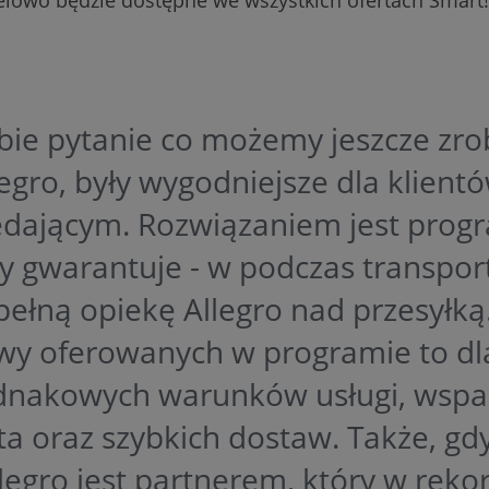
bie pytanie co możemy jeszcze zrob
egro, były wygodniejsze dla klient
dającym. Rozwiązaniem jest progr
ry gwarantuje - w podczas transport
pełną opiekę Allegro nad przesyłką
y oferowanych w programie to dla
dnakowych warunków usługi, wspar
ta oraz szybkich dostaw. Także, gd
Allegro jest partnerem, który w re