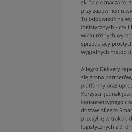
skrócie oznacza to,
przy zapewnieniu wi
To odpowiedź na wyzw
logistycznych - czy
wielu różnych wymog
sprzedający prostych
wygodnych metod dos
Allegro Delivery za
się grona partnerów,
platformy oraz upro
Korzyści, jednak je
konkurencyjnego czas
dostaw Allegro Smart
przesyłkę w trakcie 
logistycznych z 7. 