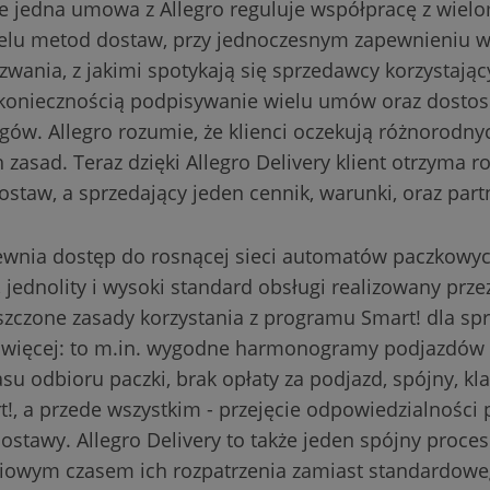
 że jedna umowa z Allegro reguluje współpracę z wie
elu metod dostaw, przy jednoczesnym zapewnieniu w
ania, z jakimi spotykają się sprzedawcy korzystający
li koniecznością podpisywanie wielu umów oraz dosto
ów. Allegro rozumie, że klienci oczekują różnorodnyc
 zasad. Teraz dzięki Allegro Delivery klient otrzyma r
taw, a sprzedający jeden cennik, warunki, oraz pa
pewnia dostęp do rosnącej sieci automatów paczkowyc
 jednolity i wysoki standard obsługi realizowany prz
szczone zasady korzystania z programu Smart! dla sp
st więcej: to m.in. wygodne harmonogramy podjazdów 
u odbioru paczki, brak opłaty za podjazd, spójny, kl
!, a przede wszystkim - przejęcie odpowiedzialności p
dostawy. Allegro Delivery to także jeden spójny proces
dniowym czasem ich rozpatrzenia zamiast standardowe