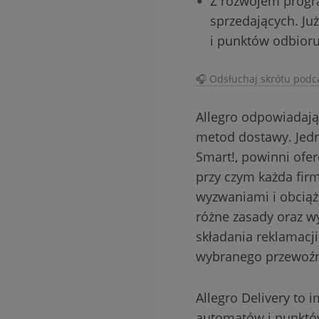
Z rozwojem progr
sprzedających. Ju
i punktów odbioru
🎧 Odsłuchaj skrótu podca
Allegro odpowiadają
metod dostawy. Jedn
Smart!, powinni ofe
przy czym każda fir
wyzwaniami i obciąż
różne zasady oraz w
składania reklamacji
wybranego przewoźn
Allegro Delivery to 
automatów i punktów