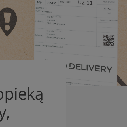
opieką
y,