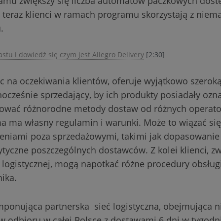
amu zwiększy się liczba automatów paczkowych dost
ż teraz klienci w ramach programu skorzystają z niem
.
stu i dowiedź się czym jest Allegro Delivery
[2:30]
c na oczekiwania klientów, oferuje wyjątkowo szero
ocześnie sprzedający, by ich produkty posiadały ozna
rować różnorodne metody dostaw od różnych operato
ma ma własny regulamin i warunki. Może to wiązać si
eniami poza sprzedażowymi, takimi jak dopasowanie
ytyczne poszczególnych dostawców. Z kolei klienci, z
 logistycznej, mogą napotkać różne procedury obsługi
ika.
imponująca partnerska sieć logistyczna, obejmująca n
 odbioru w całej Polsce z dostawami 6 dni w tygodn