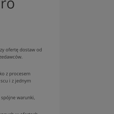
gro
zy ofertę dostaw od
rzedawców.
lko z procesem
jscu i z jednym
e spójne warunki,