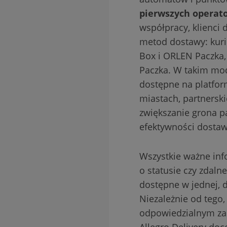
pierwszych operato
współpracy, klienci 
metod dostawy: kuri
Box i ORLEN Paczka,
Paczka. W takim mode
dostępne na platform
miastach, partnersk
zwiększanie grona p
efektywności dosta
Wszystkie ważne info
o statusie czy zdaln
dostępne w jednej, do
Niezależnie od tego, 
odpowiedzialnym za 
Allegro Delivery do