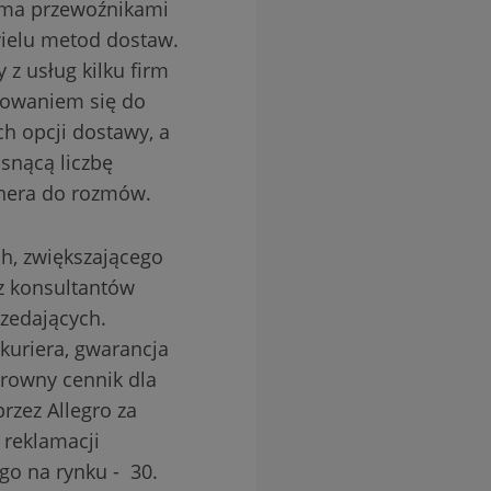
loma przewoźnikami
ielu metod dostaw.
 z usług kilku firm
sowaniem się do
h opcji dostawy, a
osnącą liczbę
rtnera do rozmów.
h, zwiększającego
ez konsultantów
rzedających.
kuriera, gwarancja
arowny cennik dla
rzez Allegro za
 reklamacji
go na rynku - 30.