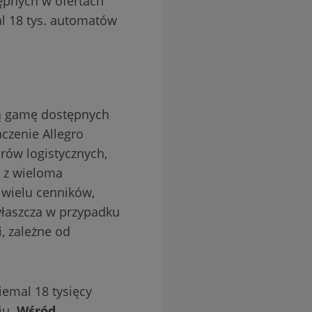
ępnych w ofertach
al 18 tys. automatów
ką gamę dostępnych
czenie Allegro
rów logistycznych,
ę z wieloma
 wielu cenników,
właszcza w przypadku
, zależne od
iemal 18 tysięcy
iu.
Wśród