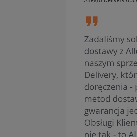
Zadaliśmy so
dostawy z All
naszym sprze
Delivery, któ
doręczenia - 
metod dostaw
gwarancja je
Obsługi Klien
nie tak - to 