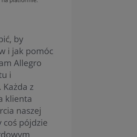
ić, by
ów i jak pomóc
am Allegro
u i
. Każda z
 klienta
cia naszej
y coś pójdzie
kordowym