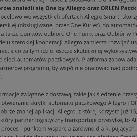
rów znaleźli się One by Allegro oraz ORLEN Paczk
docelowo we wszystkich ofertach Allegro Smart! skor
erskiej (obsługiwanej przez One Kurier), do automa
 a także punktów odbioru One Punkt oraz Odbiór w 
lu szerokiej kooperacji Allegro zamierza rozwijać us
ie, a co za tym idzie jeszcze skuteczniej wykorzystywa
ie sieci automatów paczkowych. Platforma zapowiad
artnerów programu, by wspólnie pracować nad podno
w.
rmacje związane z dostawą, takie jak śledzenie prze
e otwieranie skrytki automatu paczkowego Allegro i O
brze znanej aplikacji Allegro, z której korzysta już 1
który partner logistyczny transportuje przesyłkę, to Al
proces - punktem wsparcia zarówno dla kupujących, 
celowo będzie dostępne we wszystkich ofertach Smart!