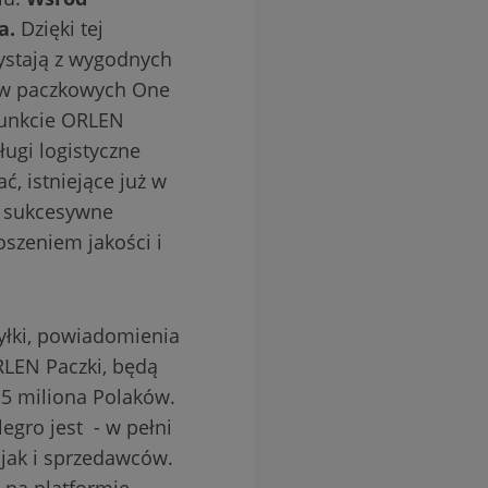
a.
Dzięki tej
zystają z wygodnych
tów paczkowych One
Punkcie ORLEN
ługi logistyczne
ć, istniejące już w
a sukcesywne
szeniem jakości i
syłki, powiadomienia
RLEN Paczki, będą
5,5 miliona Polaków.
legro jest - w pełni
jak i sprzedawców.
 na platformie.