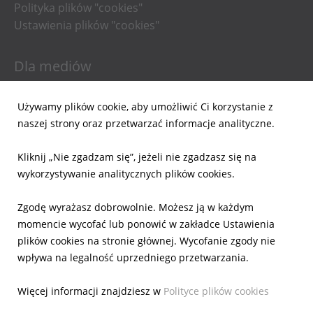
Polityka plików "cookies"
Ustawienia plików "cookies"
Dla mediów
Informacje prasowe
Używamy plików cookie, aby umożliwić Ci korzystanie z
Materiały do pobrania
naszej strony oraz przetwarzać informacje analityczne.
Powiadomienia email
Kliknij „Nie zgadzam się”, jeżeli nie zgadzasz się na
Dla inwestorów
wykorzystywanie analitycznych plików cookies.
Wyniki Finansowe
Zgodę wyrażasz dobrowolnie. Możesz ją w każdym
Raporty bieżące
momencie wycofać lub ponowić w zakładce Ustawienia
Ład Korporacyjny
plików cookies na stronie głównej. Wycofanie zgody nie
Akcje
wpływa na legalność uprzedniego przetwarzania.
Prezentacje
Kalendarz
Więcej informacji znajdziesz w
Polityce plików cookies
IR Kontakt