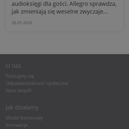
audioksięgi dla gości. Allegro sprawdza,
jak zmieniają się weselne zwyczaje
Polaków
28.05.2026
O nas
Poznajmy się
Odpowiedzialność społeczna
Nasz zespół
Jak działamy
Model biznesowy
Innowacje