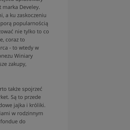
st marka Develey.
, a ku zaskoczeniu
 sporą popularnością
zować nie tylko to co
, coraz to
rca - to wtedy w
onezu Winiary
sze zakupy,
to także spojrzeć
ket. Są to przede
we jajka i króliki.
niami w rodzinnym
 fondue do