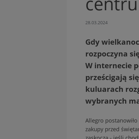
centru
28.03.2024
Gdy wielkanoc
rozpoczyna si
W internecie p
prześcigają s
kuluarach roz
wybranych ma
Allegro postanowiło
zakupy przed święta
zaskoczą - jeśli cho