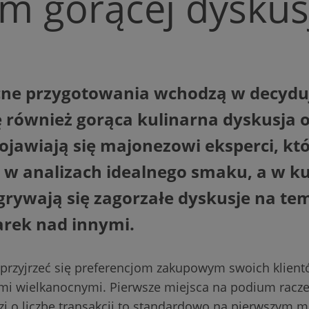
m gorącej dyskus
ne przygotowania wchodzą w decyduj
ę również gorąca kulinarna dyskusja 
ojawiają się majonezowi eksperci, kt
ię w analizach idealnego smaku, a w 
grywają się zagorzałe dyskusje na te
rek nad innymi.
 przyjrzeć się preferencjom zakupowym swoich klientó
mi wielkanocnymi. Pierwsze miejsca na podium racze
dzi o liczbę transakcji to standardowo na pierwszym 