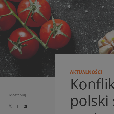
AKTUALNOŚCI
Konfli
polski
Udostępnij