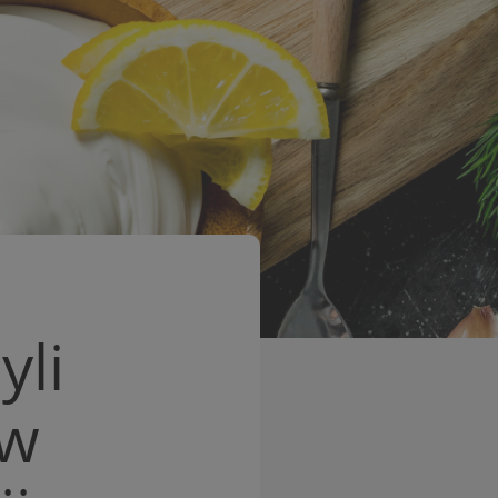
yli
 w