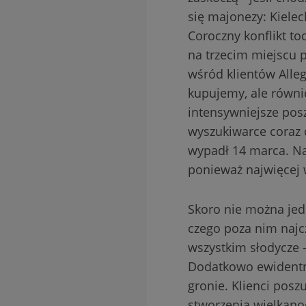
się majonezy: Kielec
Coroczny konflikt t
na trzecim miejscu p
wśród klientów Alleg
kupujemy, ale równi
intensywniejsze pos
wyszukiwarce coraz 
wypadł 14 marca. Na
ponieważ najwięcej 
Skoro nie można jed
czego poza nim najc
wszystkim słodycze -
Dodatkowo ewidentn
gronie. Klienci pos
stworzenia wielkan