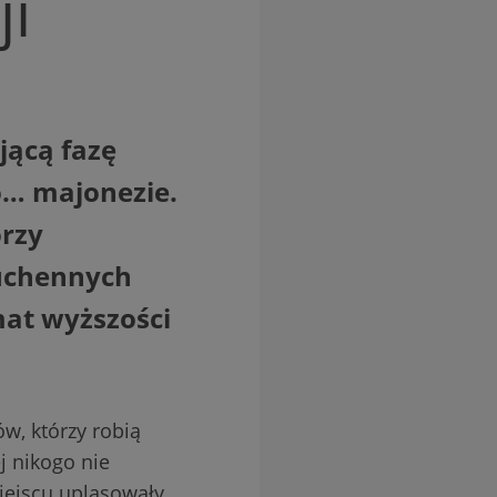
ji
ącą fazę
o… majonezie.
órzy
kuchennych
mat wyższości
w, którzy robią
j nikogo nie
miejscu uplasowały