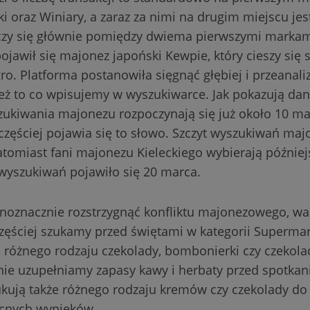
ki oraz Winiary, a zaraz za nimi na drugim miejscu je
oczy się głównie pomiędzy dwiema pierwszymi markami
ojawił się majonez japoński Kewpie, który cieszy się
ro. Platforma postanowiła sięgnąć głębiej i przeanali
eż to co wpisujemy w wyszukiwarce. Jak pokazują dane
zukiwania majonezu rozpoczynają się już około 10 ma
częściej pojawia się to słowo. Szczyt wyszukiwań maj
tomiast fani majonezu Kieleckiego wybierają później
wyszukiwań pojawiło się 20 marca.
noznacznie rozstrzygnąć konfliktu majonezowego, war
zęściej szukamy przed świętami w kategorii Supermar
 różnego rodzaju czekolady, bombonierki czy czekolado
ie uzupełniamy zapasy kawy i herbaty przed spotka
zukują także różnego rodzaju kremów czy czekolady do
ocnych wypieków.