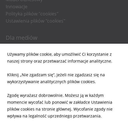
Innowacje
Polityka plików "cookies"
Ustawienia plików "cookies"
Dla mediów
Informacje prasowe
Używamy plików cookie, aby umożliwić Ci korzystanie z
Materiały do pobrania
naszej strony oraz przetwarzać informacje analityczne.
Powiadomienia email
Kliknij „Nie zgadzam się”, jeżeli nie zgadzasz się na
Dla inwestorów
wykorzystywanie analitycznych plików cookies.
Wyniki Finansowe
Zgodę wyrażasz dobrowolnie. Możesz ją w każdym
Raporty bieżące
momencie wycofać lub ponowić w zakładce Ustawienia
Ład Korporacyjny
plików cookies na stronie głównej. Wycofanie zgody nie
Akcje
wpływa na legalność uprzedniego przetwarzania.
Prezentacje
Kalendarz