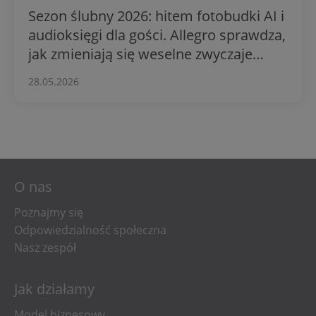
Sezon ślubny 2026: hitem fotobudki AI i
audioksięgi dla gości. Allegro sprawdza,
jak zmieniają się weselne zwyczaje
Polaków
28.05.2026
O nas
Poznajmy się
Odpowiedzialność społeczna
Nasz zespół
Jak działamy
Model biznesowy