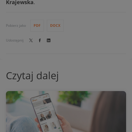
Krajewska
.
Pobierz jako
PDF
DOCX
Udostępnij
Czytaj dalej