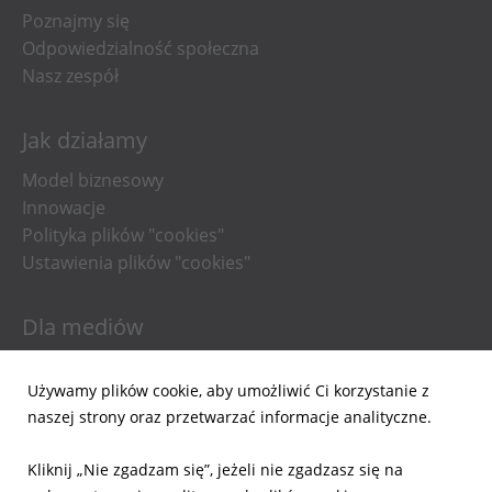
Poznajmy się
Odpowiedzialność społeczna
Nasz zespół
Jak działamy
Model biznesowy
Innowacje
Polityka plików "cookies"
Ustawienia plików "cookies"
Dla mediów
Informacje prasowe
Używamy plików cookie, aby umożliwić Ci korzystanie z
Materiały do pobrania
naszej strony oraz przetwarzać informacje analityczne.
Powiadomienia email
Kliknij „Nie zgadzam się”, jeżeli nie zgadzasz się na
Dla inwestorów