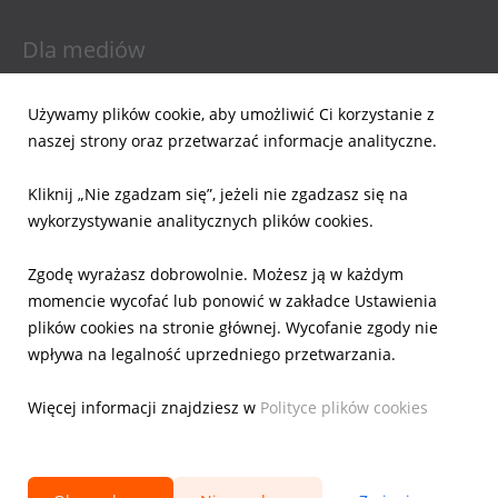
Dla mediów
Informacje prasowe
Używamy plików cookie, aby umożliwić Ci korzystanie z
Materiały do pobrania
naszej strony oraz przetwarzać informacje analityczne.
Powiadomienia email
Kliknij „Nie zgadzam się”, jeżeli nie zgadzasz się na
Dla inwestorów
wykorzystywanie analitycznych plików cookies.
Wyniki Finansowe
Zgodę wyrażasz dobrowolnie. Możesz ją w każdym
Raporty bieżące
momencie wycofać lub ponowić w zakładce Ustawienia
Ład Korporacyjny
plików cookies na stronie głównej. Wycofanie zgody nie
Akcje
wpływa na legalność uprzedniego przetwarzania.
Prezentacje
Kalendarz
Więcej informacji znajdziesz w
Polityce plików cookies
IR Kontakt