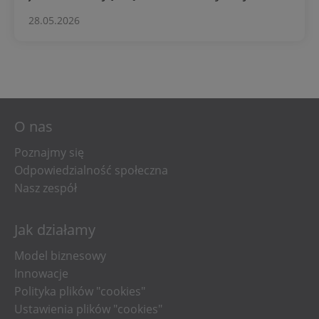
Polaków
28.05.2026
O nas
Poznajmy się
Odpowiedzialność społeczna
Nasz zespół
Jak działamy
Model biznesowy
Innowacje
Polityka plików "cookies"
Ustawienia plików "cookies"