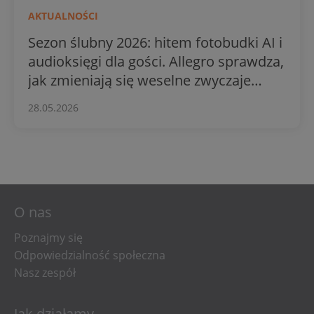
AKTUALNOŚCI
Sezon ślubny 2026: hitem fotobudki AI i
audioksięgi dla gości. Allegro sprawdza,
jak zmieniają się weselne zwyczaje
Polaków
28.05.2026
O nas
Poznajmy się
Odpowiedzialność społeczna
Nasz zespół
Jak działamy