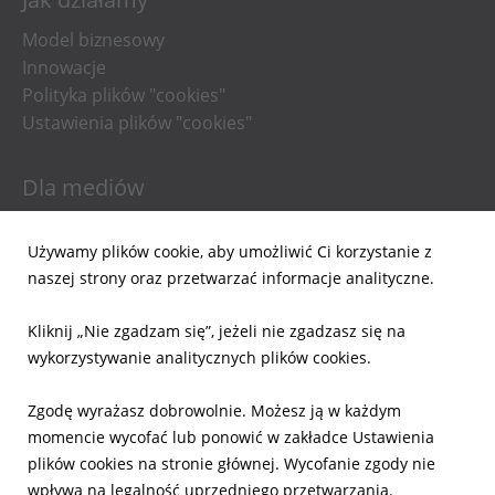
Model biznesowy
Innowacje
Polityka plików "cookies"
Ustawienia plików "cookies"
Dla mediów
Informacje prasowe
Używamy plików cookie, aby umożliwić Ci korzystanie z
Materiały do pobrania
naszej strony oraz przetwarzać informacje analityczne.
Powiadomienia email
Kliknij „Nie zgadzam się”, jeżeli nie zgadzasz się na
Dla inwestorów
wykorzystywanie analitycznych plików cookies.
Wyniki Finansowe
Zgodę wyrażasz dobrowolnie. Możesz ją w każdym
Raporty bieżące
momencie wycofać lub ponowić w zakładce Ustawienia
Ład Korporacyjny
plików cookies na stronie głównej. Wycofanie zgody nie
Akcje
wpływa na legalność uprzedniego przetwarzania.