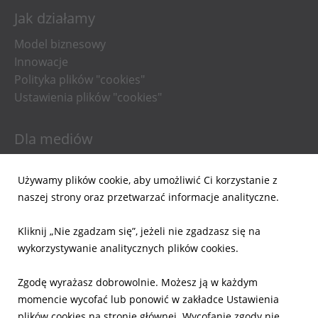
Jak działamy
Model biznesowy
Innowacje
Polityka plików "cookies"
Ustawienia plików "cookies"
Dla mediów
Informacje prasowe
Używamy plików cookie, aby umożliwić Ci korzystanie z
Materiały do pobrania
naszej strony oraz przetwarzać informacje analityczne.
Powiadomienia email
Kliknij „Nie zgadzam się”, jeżeli nie zgadzasz się na
Dla inwestorów
wykorzystywanie analitycznych plików cookies.
Wyniki Finansowe
Zgodę wyrażasz dobrowolnie. Możesz ją w każdym
Raporty bieżące
momencie wycofać lub ponowić w zakładce Ustawienia
Ład Korporacyjny
plików cookies na stronie głównej. Wycofanie zgody nie